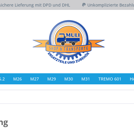
sichere Lieferung mit DPD und DHL
Unkomplizierte Bezahl
.2
M26
M27
M29
M30
M31
TREMO 601
H
ng