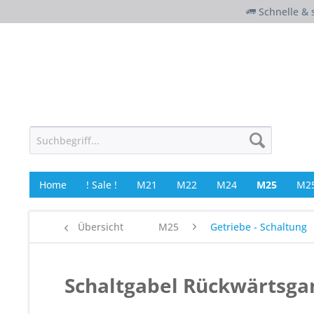
Schnelle & 
Home
! Sale !
M21
M22
M24
M25
M25
Übersicht
M25
Getriebe - Schaltung
Schaltgabel Rückwärtsga