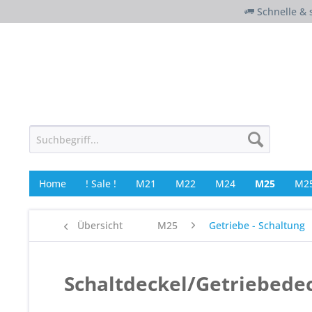
Schnelle & 
Home
! Sale !
M21
M22
M24
M25
M25
Übersicht
M25
Getriebe - Schaltung
Schaltdeckel/Getriebede