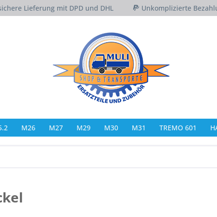
sichere Lieferung mit DPD und DHL
Unkomplizierte Bezahl
.2
M26
M27
M29
M30
M31
TREMO 601
H
ckel