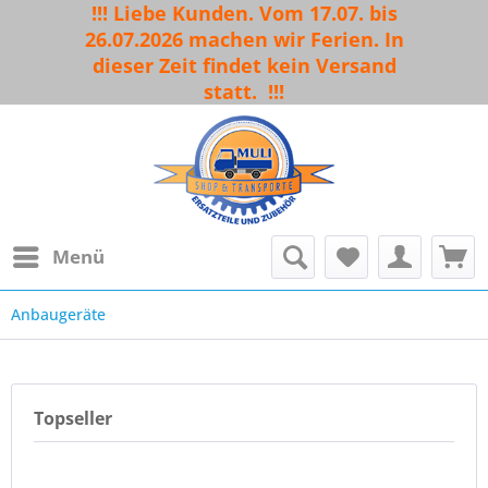
!!! Liebe Kunden. Vom 17.07. bis
26.07.2026 machen wir Ferien. In
dieser Zeit findet kein Versand
statt.
!!!
Menü
Anbaugeräte
Topseller