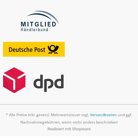
* Alle Preise inkl. gesetzl. Mehrwertsteuer zzgl.
Versandkosten
und ggf.
Nachnahmegebühren, wenn nicht anders beschrieben
Realisiert mit Shopware