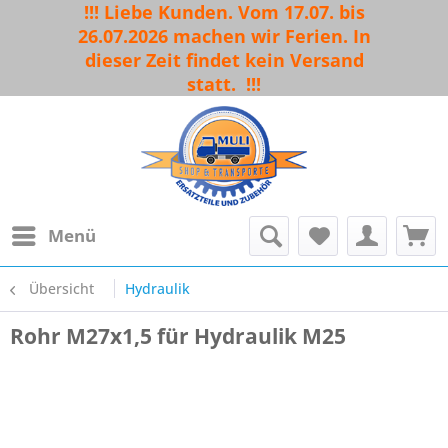
!!! Liebe Kunden. Vom 17.07. bis
26.07.2026 machen wir Ferien. In
dieser Zeit findet kein Versand
statt.
!!!
Menü
Übersicht
Hydraulik
Rohr M27x1,5 für Hydraulik M25