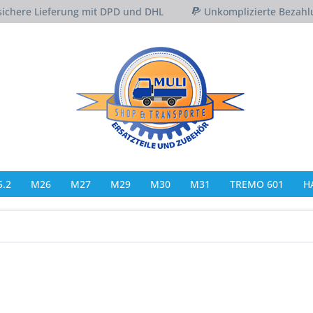
sichere Lieferung mit DPD und DHL
Unkomplizierte Bezahl
.2
M26
M27
M29
M30
M31
TREMO 601
H