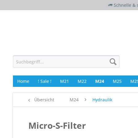
Schnelle & 
Home
! Sale !
M21
M22
M24
M25
M25
Übersicht
M24
Hydraulik
Micro-S-Filter