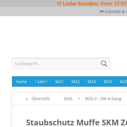
!!! Liebe Kunden. Vom 17.07
Schnelle & 
Home
! Sale !
M21
M22
M24
M25
M25
Übersicht
M26
M26.0 - VW 4-Gang
Staubschutz Muffe SKM Zu