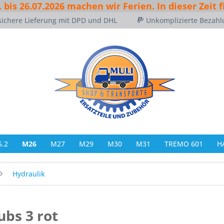
. bis 26.07.2026 machen wir Ferien. In dieser Zeit 
sichere Lieferung mit DPD und DHL
Unkomplizierte Bezahl
.2
M26
M27
M29
M30
M31
TREMO 601
H
Hydraulik
bs 3 rot