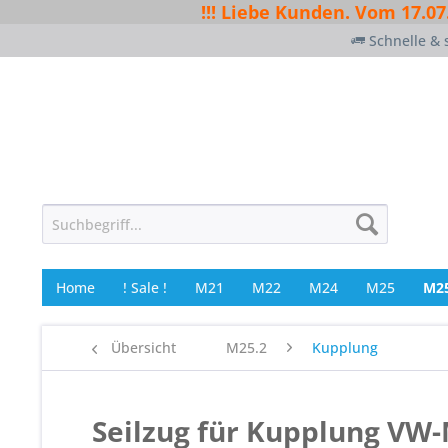
!!! Liebe Kunden. Vom 17.07
Schnelle & 
Home
! Sale !
M21
M22
M24
M25
M25
Übersicht
M25.2
Kupplung
Seilzug für Kupplung VW-