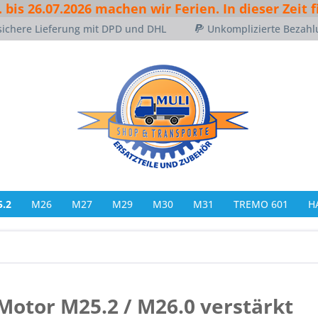
. bis 26.07.2026 machen wir Ferien. In dieser Zeit 
sichere Lieferung mit DPD und DHL
Unkomplizierte Bezahl
.2
M26
M27
M29
M30
M31
TREMO 601
H
Motor M25.2 / M26.0 verstärkt