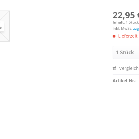
22,95 
Inhalt:
1 Stüc
inkl. MwSt.
zzg
Lieferzeit
Vergleic
Artikel-Nr.: