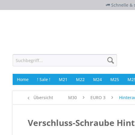
Schnelle & 
Home
! Sale !
M21
M22
M24
M25
M25
Übersicht
M30
EURO 3
Hintera
Verschluss-Schraube Hin