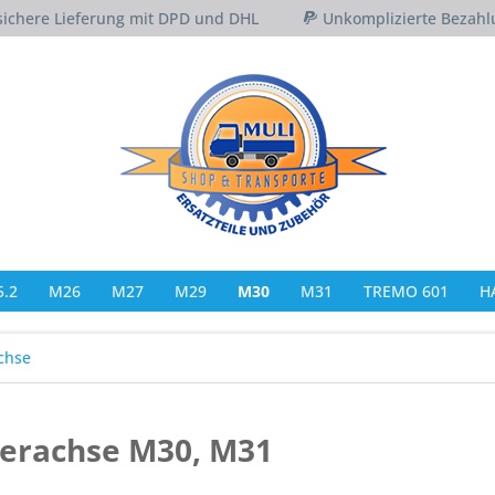
sichere Lieferung mit DPD und DHL
Unkomplizierte Bezahl
.2
M26
M27
M29
M30
M31
TREMO 601
H
chse
terachse M30, M31