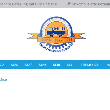
sichere Lieferung mit DPD und DHL
Unkomplizierte Bezahl
.2
M26
M27
M29
M30
M31
TREMO 601
H
chse