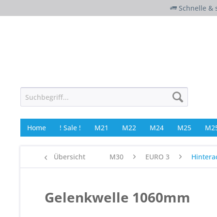
Schnelle & 
Home
! Sale !
M21
M22
M24
M25
M25
Übersicht
M30
EURO 3
Hintera
Gelenkwelle 1060mm