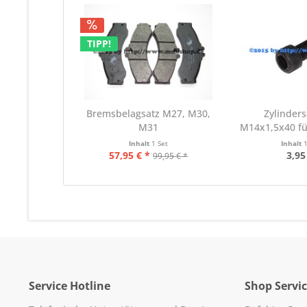
TIPP!
Bremsbelagsatz M27, M30,
Zylinder
M31
M14x1,5x40 fü
M26
Inhalt
1 Set
Inhalt
57,95 € *
3,95
99,95 € *
Service Hotline
Shop Servi