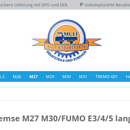
sichere Lieferung mit DPD und DHL
Unkomplizierte Bezahl
.2
M26
M27
M29
M30
M31
TREMO 601
H
remse M27 M30/FUMO E3/4/5 lan