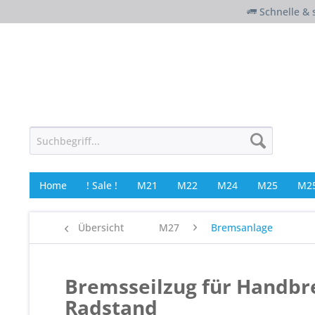
Schnelle & 
Home
! Sale !
M21
M22
M24
M25
M25
Übersicht
M27
Bremsanlage
Bremsseilzug für Handb
Radstand