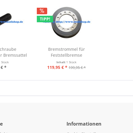
TIPP!
schraube
Bremstrommel für
r Bremssattel
Feststellbremse
...
1 Stück
Inhalt
1 Stück
 € *
119,95 € *
199,95 € *
ce
Informationen