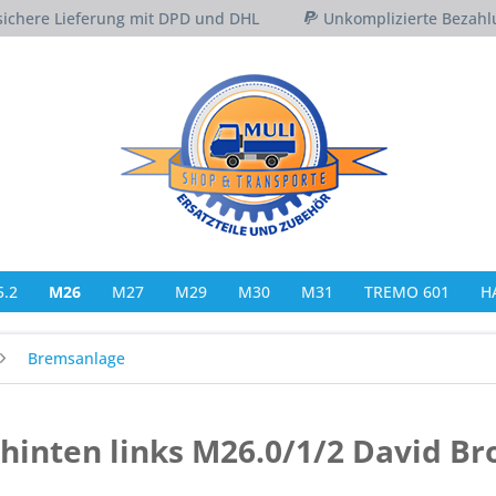
sichere Lieferung mit DPD und DHL
Unkomplizierte Bezahl
.2
M26
M27
M29
M30
M31
TREMO 601
H
Bremsanlage
hinten links M26.0/1/2 David B