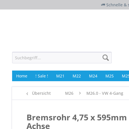
Schnelle & 
Home
! Sale !
M21
M22
M24
M25
M25
Übersicht
M26
M26.0 - VW 4-Gang
Bremsrohr 4,75 x 595mm 
Achse