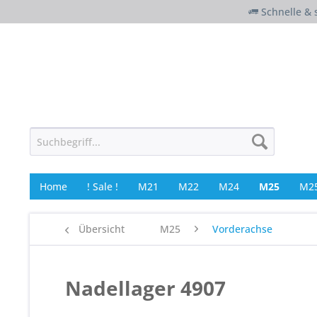
Schnelle & 
Home
! Sale !
M21
M22
M24
M25
M25
Übersicht
M25
Vorderachse
Nadellager 4907