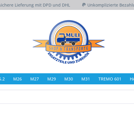
sichere Lieferung mit DPD und DHL
Unkomplizierte Bezahl
.2
M26
M27
M29
M30
M31
TREMO 601
H