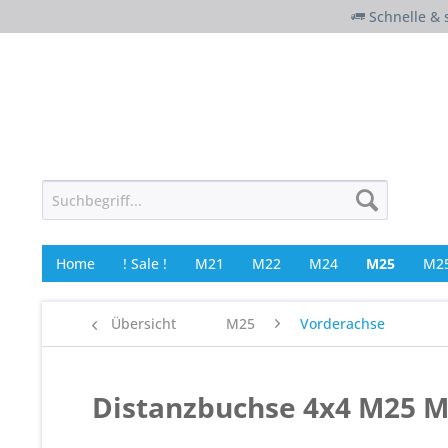
Schnelle & 
Home
! Sale !
M21
M22
M24
M25
M25
Übersicht
M25
Vorderachse
Distanzbuchse 4x4 M25 M