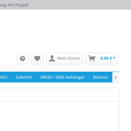
ung mit Paypal
Mein Konto
0,00 € *
AKO
Zubehör
HM20 / DDR-Anhänger
Belarus
Gutsch
