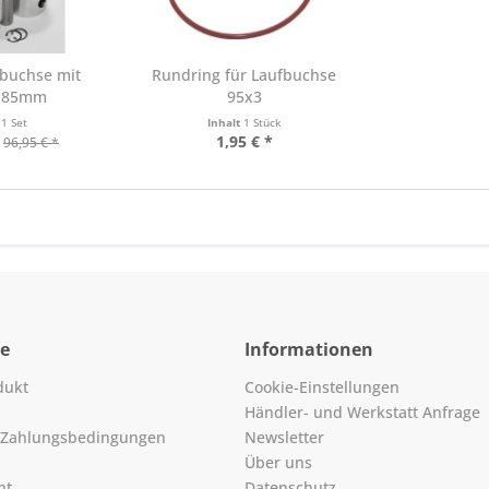
fbuchse mit
Rundring für Laufbuchse
n 85mm
95x3
t
1 Set
Inhalt
1 Stück
1,95 € *
96,95 € *
ce
Informationen
dukt
Cookie-Einstellungen
Händler- und Werkstatt Anfrage
 Zahlungsbedingungen
Newsletter
Über uns
ht
Datenschutz