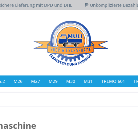
sichere Lieferung mit DPD und DHL
Unkomplizierte Bezahl
.2
M26
M27
M29
M30
M31
TREMO 601
H
maschine