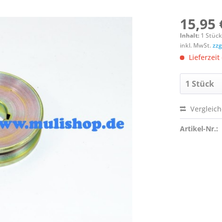
15,95 
Inhalt:
1 Stüc
inkl. MwSt.
zzg
Lieferzeit
Vergleic
Artikel-Nr.: