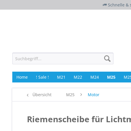
Schnelle & 
Home
! Sale !
M21
M22
M24
M25
M25
Übersicht
M25
Motor
Riemenscheibe für Licht