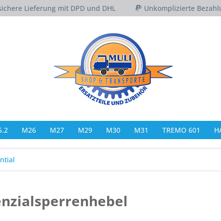
sichere Lieferung mit DPD und DHL
Unkomplizierte Bezahl
.2
M26
M27
M29
M30
M31
TREMO 601
H
ntial
enzialsperrenhebel