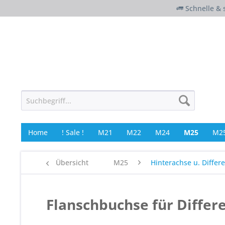
Schnelle & 
Home
! Sale !
M21
M22
M24
M25
M25
Übersicht
M25
Hinterachse u. Differe
Flanschbuchse für Differ