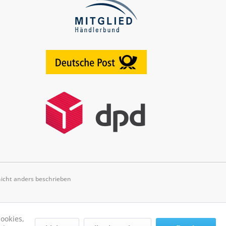
cht anders beschrieben
ookies,