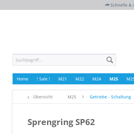
Schnelle & 
Home
! Sale !
M21
M22
M24
M25
M25
Übersicht
M25
Getriebe - Schaltung
Sprengring SP62