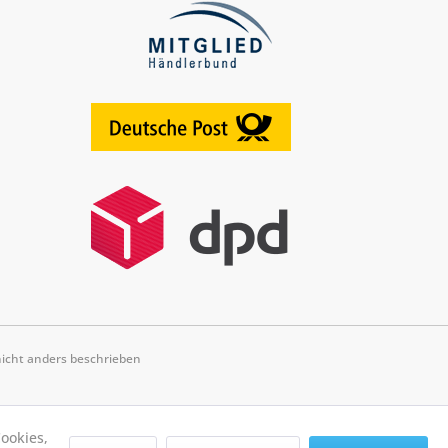
cht anders beschrieben
ookies,