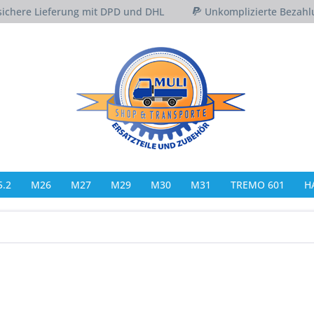
sichere Lieferung mit DPD und DHL
Unkomplizierte Bezahl
.2
M26
M27
M29
M30
M31
TREMO 601
H