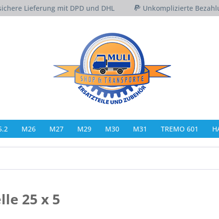
sichere Lieferung mit DPD und DHL
Unkomplizierte Bezahl
.2
M26
M27
M29
M30
M31
TREMO 601
H
le 25 x 5