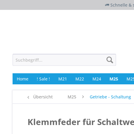
Schnelle & 
Home
! Sale !
M21
M22
M24
M25
M25
Übersicht
M25
Getriebe - Schaltung
Klemmfeder für Schaltwel