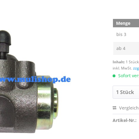
Menge
bis
3
ab
4
Inhalt:
1 Stüc
inkl. MwSt.
zzg
Sofort ver
Vergleic
Artikel-Nr.: