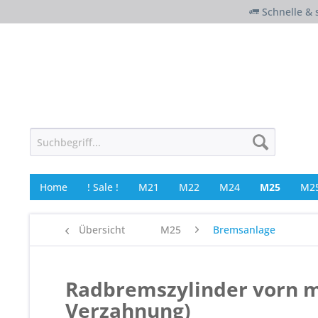
Schnelle & 
Home
! Sale !
M21
M22
M24
M25
M25
Übersicht
M25
Bremsanlage
Radbremszylinder vorn m
Verzahnung)