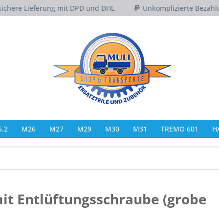
sichere Lieferung mit DPD und DHL
Unkomplizierte Bezahl
.2
M26
M27
M29
M30
M31
TREMO 601
H
it Entlüftungsschraube (grobe