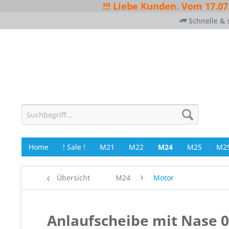
!!! Liebe Kunden. Vom 17.07
Schnelle & 
Home
! Sale !
M21
M22
M24
M25
M25
Übersicht
M24
Motor
Anlaufscheibe mit Nase 0