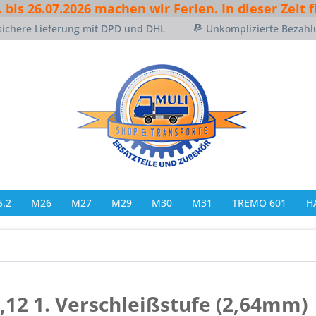
. bis 26.07.2026 machen wir Ferien. In dieser Zeit 
sichere Lieferung mit DPD und DHL
Unkomplizierte Bezahl
.2
M26
M27
M29
M30
M31
TREMO 601
H
,12 1. Verschleißstufe (2,64mm)