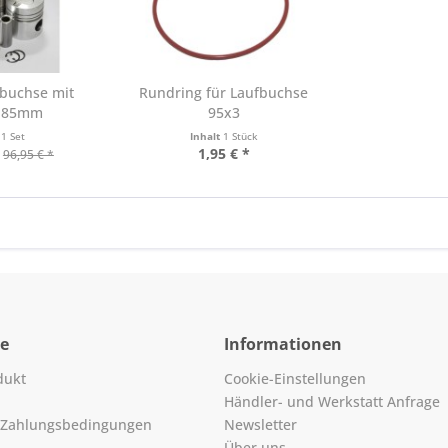
fbuchse mit
Rundring für Laufbuchse
n 85mm
95x3
t
1 Set
Inhalt
1 Stück
1,95 € *
96,95 € *
ce
Informationen
dukt
Cookie-Einstellungen
Händler- und Werkstatt Anfrage
 Zahlungsbedingungen
Newsletter
Über uns