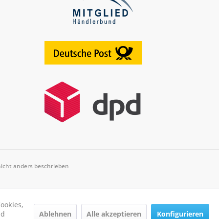
cht anders beschrieben
ookies,
Ablehnen
Alle akzeptieren
Konfigurieren
nd