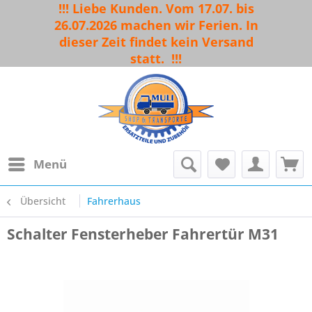
!!! Liebe Kunden. Vom 17.07. bis
26.07.2026 machen wir Ferien. In
dieser Zeit findet kein Versand
statt.
!!!
Menü
Übersicht
Fahrerhaus
Schalter Fensterheber Fahrertür M31