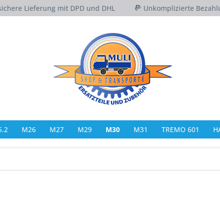
sichere Lieferung mit DPD und DHL
Unkomplizierte Bezahl
.2
M26
M27
M29
M30
M31
TREMO 601
H