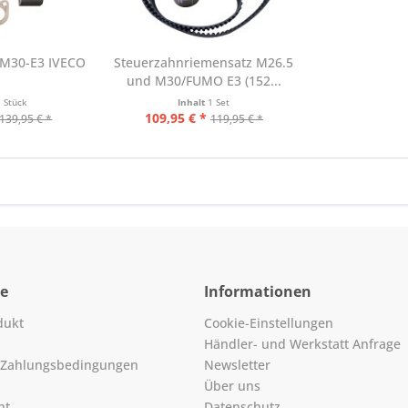
M30-E3 IVECO
Steuerzahnriemensatz M26.5
und M30/FUMO E3 (152...
1 Stück
Inhalt
1 Set
109,95 € *
139,95 € *
119,95 € *
ce
Informationen
dukt
Cookie-Einstellungen
Händler- und Werkstatt Anfrage
 Zahlungsbedingungen
Newsletter
Über uns
ht
Datenschutz