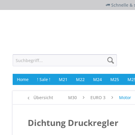
Schnelle & 
Home
! Sale !
M21
M22
M24
M25
M25
Übersicht
M30
EURO 3
Motor
Dichtung Druckregler