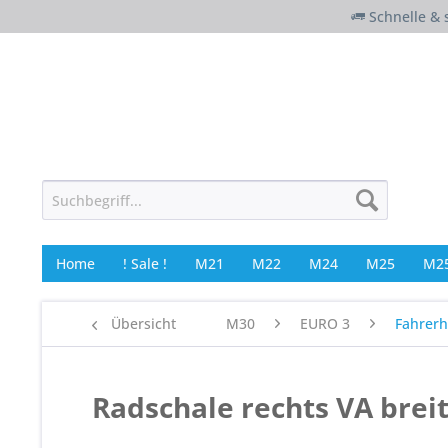
Schnelle & 
Home
! Sale !
M21
M22
M24
M25
M25
Übersicht
M30
EURO 3
Fahrer
Radschale rechts VA brei