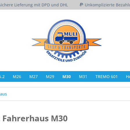
sichere Lieferung mit DPD und DHL
Unkomplizierte Bezahl
.2
M26
M27
M29
M30
M31
TREMO 601
H
haus
t Fahrerhaus M30