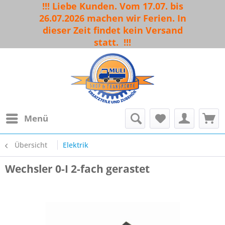
!!! Liebe Kunden. Vom 17.07. bis
26.07.2026 machen wir Ferien. In
dieser Zeit findet kein Versand
statt.
!!!
Menü
Übersicht
Elektrik
Wechsler 0-I 2-fach gerastet