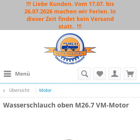
!!! Liebe Kunden. Vom 17.07. bis
26.07.2026 machen wir Ferien. In
dieser Zeit findet kein Versand
statt.
!!!
Menü
Übersicht
Motor
Wasserschlauch oben M26.7 VM-Motor