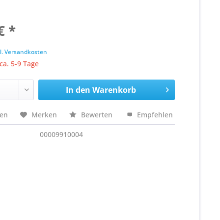
€ *
k
l. Versandkosten
 ca. 5-9 Tage
In den
Warenkorb
hen
Merken
Bewerten
Empfehlen
00009910004