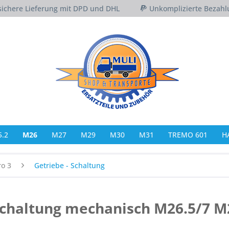
sichere Lieferung mit DPD und DHL
Unkomplizierte Bezahl
.2
M26
M27
M29
M30
M31
TREMO 601
H
ro 3
Getriebe - Schaltung
schaltung mechanisch M26.5/7 