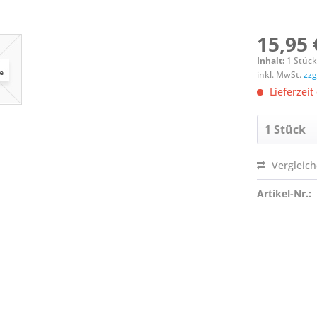
15,95 
Inhalt:
1 Stüc
inkl. MwSt.
zzg
Lieferzeit
Vergleic
Artikel-Nr.: