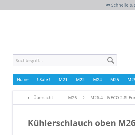
Schnelle & 
Home
! Sale !
M21
M22
M24
M25
M25
Übersicht
M26
M26.4 - IVECO 2,8l Eu
Kühlerschlauch oben M26