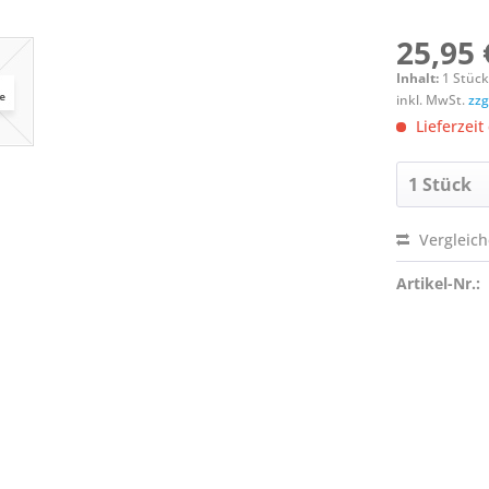
25,95 
Inhalt:
1 Stüc
inkl. MwSt.
zzg
Lieferzeit
Vergleic
Artikel-Nr.: