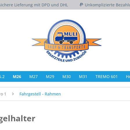
sichere Lieferung mit DPD und DHL
Unkomplizierte Bezahl
.2
M26
M27
M29
M30
M31
TREMO 601
H
ro 1
Fahrgestell - Rahmen
gelhalter