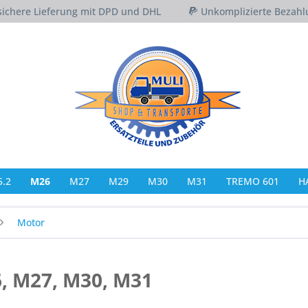
sichere Lieferung mit DPD und DHL
Unkomplizierte Bezahl
.2
M26
M27
M29
M30
M31
TREMO 601
H
Motor
, M27, M30, M31