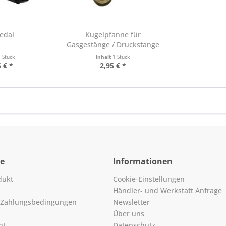
edal
Kugelpfanne für
Gasgestänge / Druckstange
LD 26
1 Stück
Inhalt
1 Stück
 € *
2,95 € *
ce
Informationen
dukt
Cookie-Einstellungen
Händler- und Werkstatt Anfrage
 Zahlungsbedingungen
Newsletter
Über uns
ht
Datenschutz