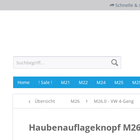
Schnelle & 
Home
! Sale !
M21
M22
M24
M25
M25
Übersicht
M26
M26.0 - VW 4-Gang
Haubenauflageknopf M26