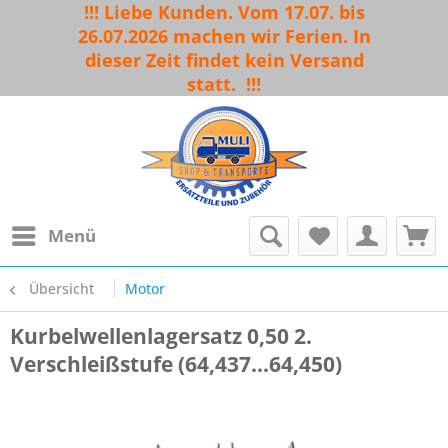
!!! Liebe Kunden. Vom 17.07. bis
26.07.2026 machen wir Ferien. In
dieser Zeit findet kein Versand
statt.
!!!
Menü
Übersicht
Motor
Kurbelwellenlagersatz 0,50 2.
Verschleißstufe (64,437...64,450)