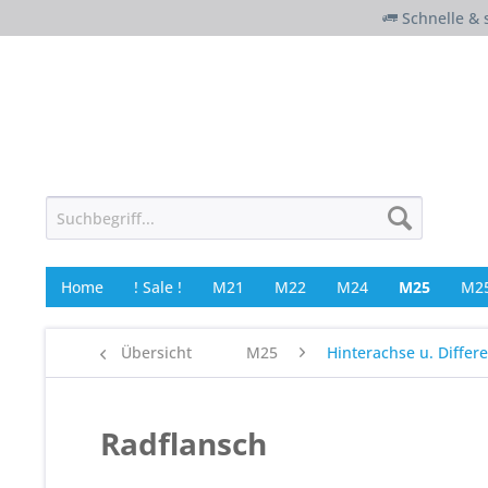
Schnelle & 
Home
! Sale !
M21
M22
M24
M25
M25
Übersicht
M25
Hinterachse u. Differe
Radflansch