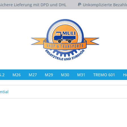
sichere Lieferung mit DPD und DHL
Unkomplizierte Bezahl
.2
M26
M27
M29
M30
M31
TREMO 601
H
ntial