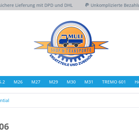
sichere Lieferung mit DPD und DHL
Unkomplizierte Bezahl
.2
M26
M27
M29
M30
M31
TREMO 601
H
ntial
06