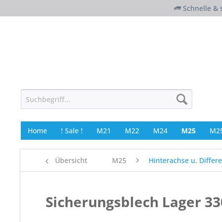
Schnelle & 
Home
! Sale !
M21
M22
M24
M25
M25
Übersicht
M25
Hinterachse u. Differe
Sicherungsblech Lager 33