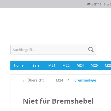
Schnelle & 
Home
! Sale !
M21
M22
M24
M25
M25
Übersicht
M24
Bremsanlage
Niet für Bremshebel