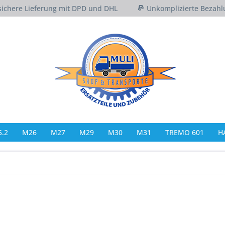
sichere Lieferung mit DPD und DHL
Unkomplizierte Bezahl
.2
M26
M27
M29
M30
M31
TREMO 601
H